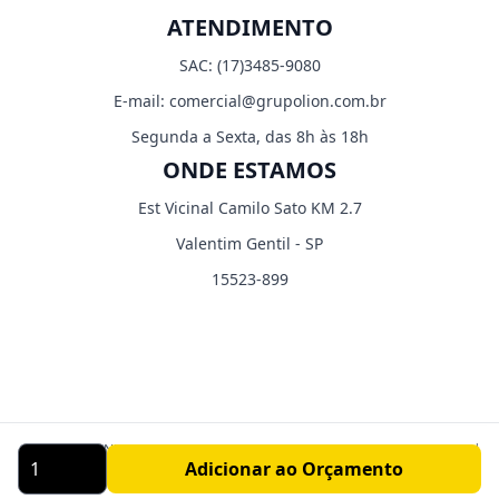
ATENDIMENTO
SAC:
(17)3485-9080
E-mail:
comercial@grupolion.com.br
Segunda a Sexta, das 8h às 18h
ONDE ESTAMOS
Est Vicinal Camilo Sato KM 2.7
Valentim Gentil - SP
15523-899
CORP LIGHT INDUSTRIA E COMERCIO EIRELI - CNPJ: 03.529.804/0001-70 |
Adicionar ao Orçamento
LION FITNESS ® - Indústria de Equipamentos Fitness