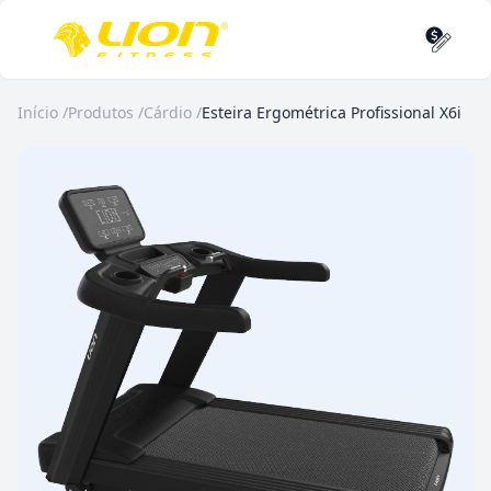
Início
/
Produtos
/
Cárdio
/
Esteira Ergométrica Profissional X6i