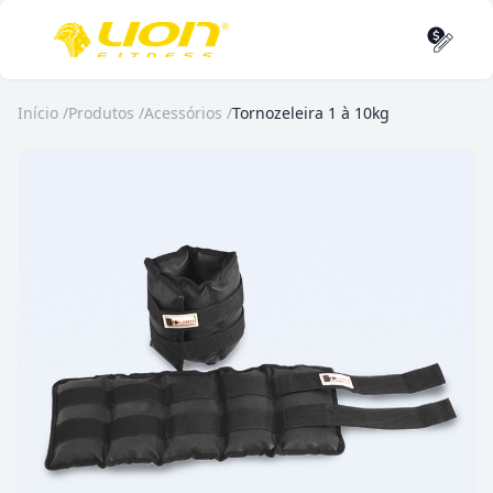
Início
/
Produtos
/
Acessórios
/
Tornozeleira 1 à 10kg