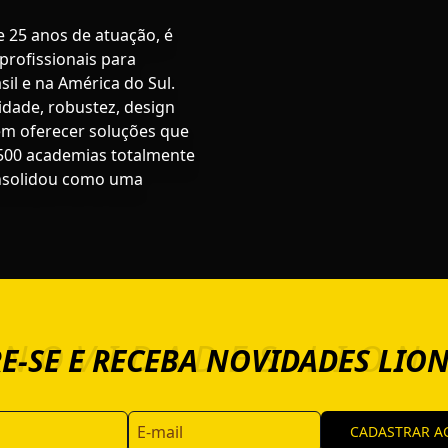
 25 anos de atuação, é
rofissionais para
il e na América do Sul.
idade, robustez, design
em oferecer soluções que
.500 academias totalmente
onsolidou como uma
 NOVIDADES LION 
E-SE E RECEBA NOVIDADES LION
CADASTRAR A