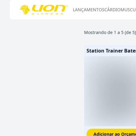
LANÇAMENTOS
CÁRDIO
MUSCU
Mostrando de
1
a
5
(
de
5
)
Adicionar ao Orçam