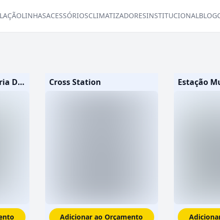
LAÇÃO
LINHAS
ACESSÓRIOS
CLIMATIZADORES
INSTITUCIONAL
BLOG
Station Trainer Bateria Dupla
Cross Station
Estação Mu
ento
Adicionar ao Orçamento
Adiciona