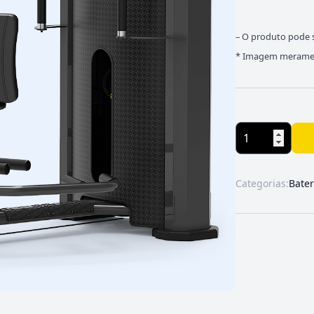
– O produto pode s
* Imagem merament
Categorias:
Bater