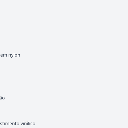
 em nylon
ção
timento vinílico