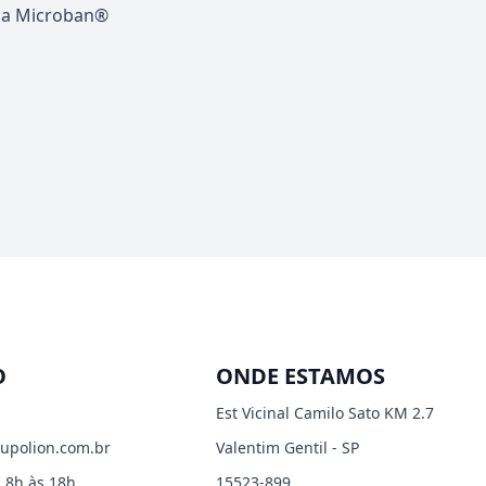
ana Microban®
O
ONDE ESTAMOS
Est Vicinal Camilo Sato KM 2.7
upolion.com.br
Valentim Gentil - SP
 8h às 18h
15523-899