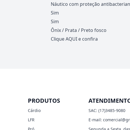
Náutico com proteção antibacteri
Sim
Sim
Ônix / Prata / Preto fosco
Clique
AQUI
e confira
PRODUTOS
ATENDIMENT
Cárdio
SAC:
(17)3485-9080
LFR
E-mail:
comercial@gr
Pró
Segunda a Sexta, das