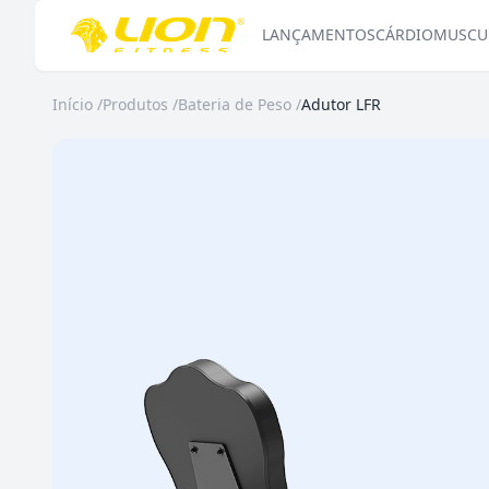
LANÇAMENTOS
CÁRDIO
MUSCU
Início
/
Produtos
/
Bateria de Peso
/
Adutor LFR