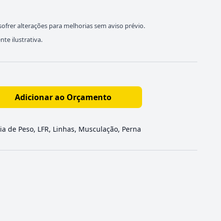
ofrer alterações para melhorias sem aviso prévio.
e ilustrativa.
Adicionar ao Orçamento
ia de Peso
,
LFR
,
Linhas
,
Musculação
,
Perna