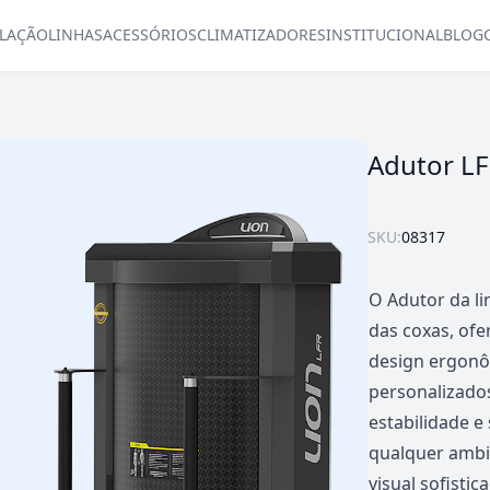
LAÇÃO
LINHAS
ACESSÓRIOS
CLIMATIZADORES
INSTITUCIONAL
BLOG
Adutor L
SKU:
08317
O Adutor da li
das coxas, ofe
design ergonôm
personalizados
estabilidade e
qualquer ambi
visual sofistic