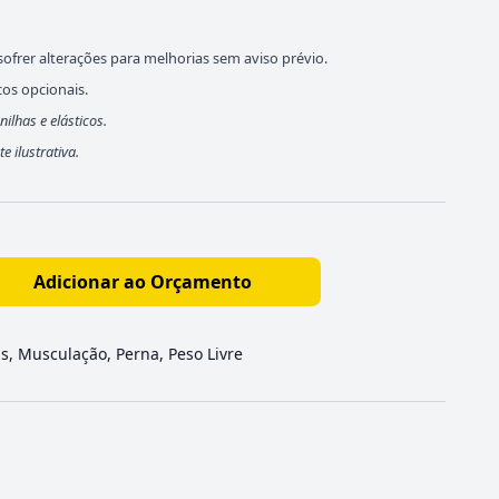
ofrer alterações para melhorias sem aviso prévio.
cos opcionais.
lhas e elásticos.
ilustrativa.
Adicionar ao Orçamento
as
,
Musculação
,
Perna
,
Peso Livre