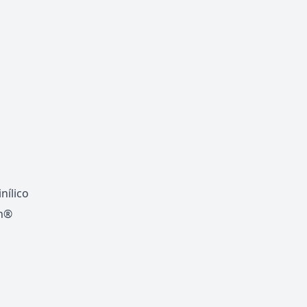
nílico
an®