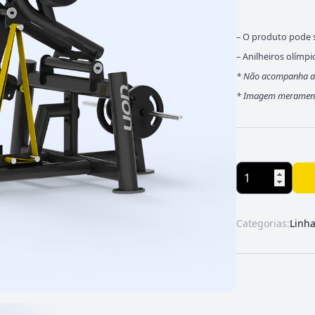
– O produto pode s
– Anilheiros olímpi
* Não acompanha ani
*
Imagem meramente 
Categorias:
Linh