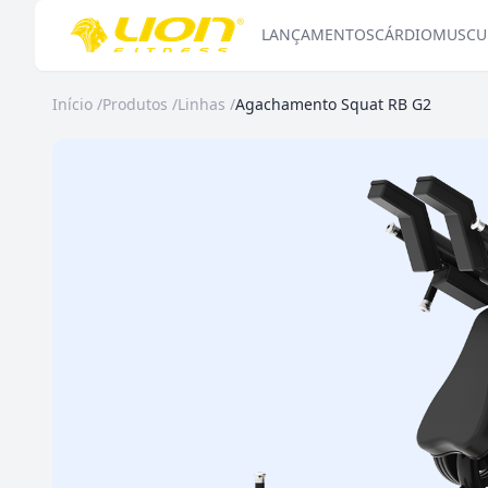
LANÇAMENTOS
CÁRDIO
MUSCU
Início
/
Produtos
/
Linhas
/
Agachamento Squat RB G2