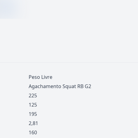
Peso Livre
Agachamento Squat RB G2
225
125
195
2,81
160