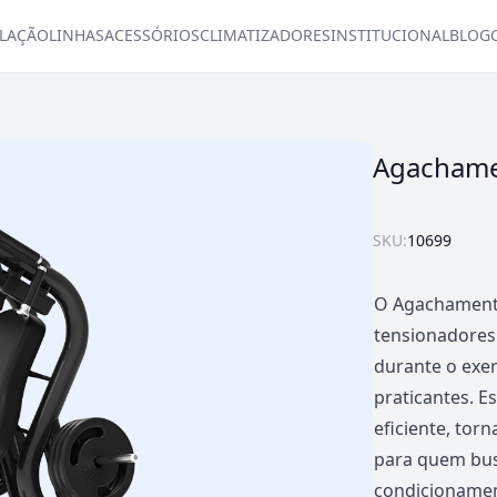
LAÇÃO
LINHAS
ACESSÓRIOS
CLIMATIZADORES
INSTITUCIONAL
BLOG
Agachame
SKU:
10699
O Agachamento
tensionadores
durante o exer
praticantes. Es
eficiente, to
para quem bus
condicionament