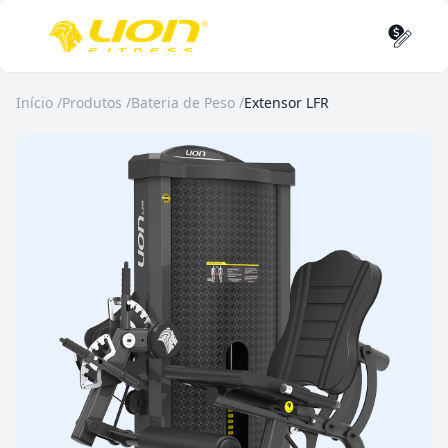
Início
/
Produtos
/
Bateria de Peso
/
Extensor LFR