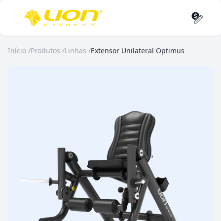
Início
/
Produtos
/
Linhas
/
Extensor Unilateral Optimus