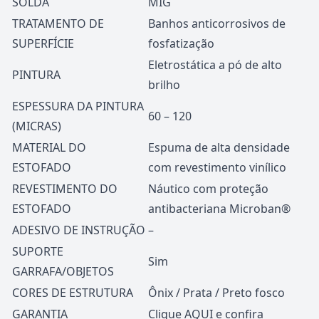
SOLDA
MIG
TRATAMENTO DE
Banhos anticorrosivos de
SUPERFÍCIE
fosfatização
Eletrostática a pó de alto
PINTURA
brilho
ESPESSURA DA PINTURA
60 – 120
(MICRAS)
MATERIAL DO
Espuma de alta densidade
ESTOFADO
com revestimento vinílico
REVESTIMENTO DO
Náutico com proteção
ESTOFADO
antibacteriana Microban®
ADESIVO DE INSTRUÇÃO
–
SUPORTE
Sim
GARRAFA/OBJETOS
CORES DE ESTRUTURA
Ônix / Prata / Preto fosco
GARANTIA
Clique
AQUI
e confira