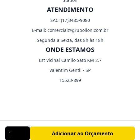
Station
ATENDIMENTO
SAC:
(17)3485-9080
E-mail:
comercial@grupolion.com.br
Segunda a Sexta, das 8h às 18h
ONDE ESTAMOS
Est Vicinal Camilo Sato KM 2.7
Valentim Gentil - SP
15523-899
CORP LIGHT INDUSTRIA E COMERCIO EIRELI - CNPJ: 03.529.804/0001-70 |
Adicionar ao Orçamento
LION FITNESS ® - Indústria de Equipamentos Fitness