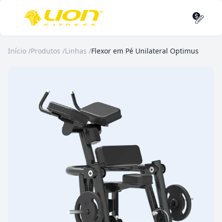
Início
/
Produtos
/
Linhas
/
Flexor em Pé Unilateral Optimus