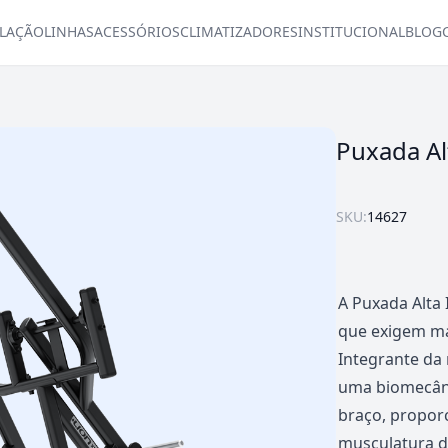
LAÇÃO
LINHAS
ACESSÓRIOS
CLIMATIZADORES
INSTITUCIONAL
BLOG
Puxada Al
SKU:
14627
A
Puxada Alta 
que exigem má
Integrante da 
uma biomecân
braço, propor
musculatura d