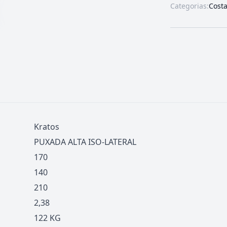
Categorias:
Cost
Kratos
PUXADA ALTA ISO-LATERAL
170
140
210
2,38
122 KG