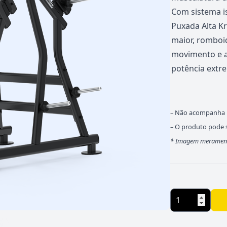
Com sistema is
Puxada Alta K
maior, romboid
movimento e al
potência extr
– Não acompanha b
– O produto pode s
*
Imagem meramente 