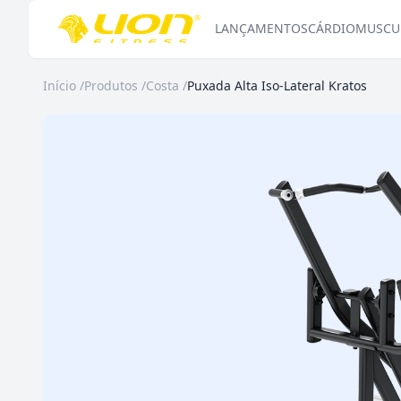
LANÇAMENTOS
CÁRDIO
MUSCU
Início
/
Produtos
/
Costa
/
Puxada Alta Iso-Lateral Kratos